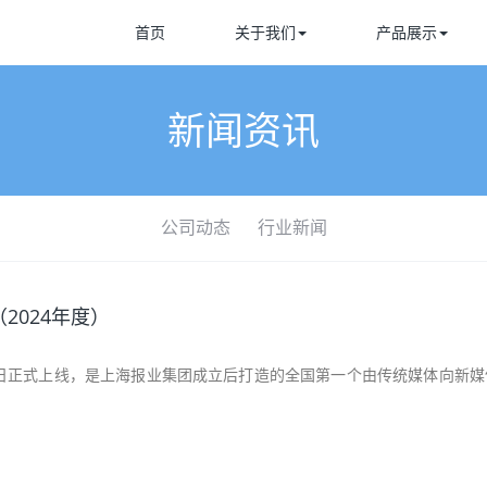
首页
关于我们
产品展示
新闻资讯
公司动态
行业新闻
2024年度）
2日正式上线，是上海报业集团成立后打造的全国第一个由传统媒体向新