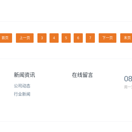
首页
上一页
3
4
5
6
7
下一页
末页
新闻资讯
在线留言
08
公司动态
周一至
行业新闻