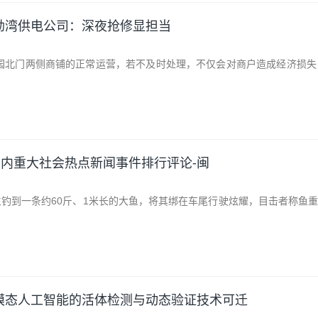
勃湾供电公司：深夜抢修显担当
门两侧商铺的正常运营，若不及时处理，不仅会对商户造成经济损失
年国内重大社会热点新闻事件排行评论-闽
到一条约60斤、1米长的大鱼，将其绑在车尾行驶炫耀，目击者称鱼重6
模态人工智能的活体检测与动态验证技术可迁