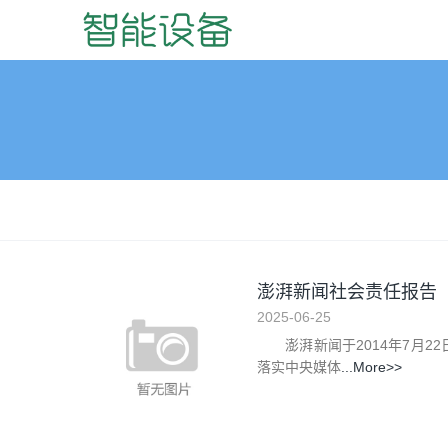
澎湃新闻社会责任报告（
2025-06-25
澎湃新闻于2014年7月2
落实中央媒体
...More>>